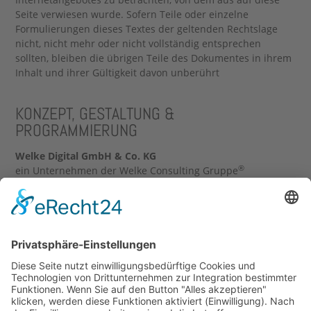
Seite verwiesen wurde. Sofern Teile oder einzelne
Formulierungen dieses Textes der geltenden Rechtslage
nicht, nicht mehr oder nicht vollständig entsprechen
sollten, bleiben die übrigen Teile des Dokumentes in ihrem
Inhalt und ihrer Gültigkeit davon unberührt
KONZEPT, GESTALTUNG &
PROGRAMMIERUNG
Welke Digital GmbH & Co. KG
®
ein Unternehmen der Welke Consulting Gruppe
Garnisonsring 33
57072 Siegen, Germany
Tel.: + 49 271 31 35 - 0
Fax: + 49 271 31 35 - 199
info(at)wcg.de
|
www.wcg.de