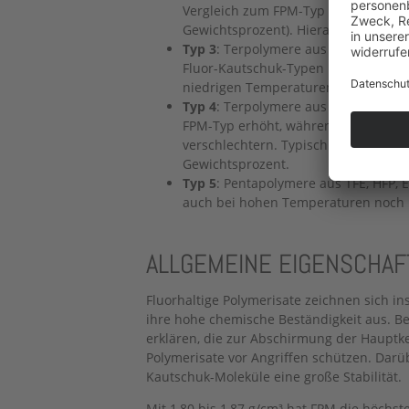
Vergleich zum FPM-Typ 1 einen höhe
Gewichtsprozent). Hieraus ergibt s
Typ 3
: Terpolymere aus TFE, einem fl
Fluor-Kautschuk-Typen 1 und 2 bieten
niedrigen Temperaturen. Ihr Fluorgeh
Typ 4
: Terpolymere aus TFE, Propyle
FPM-Typ erhöht, während sich die Q
verschlechtern. Typisch für diese Ela
Gewichtsprozent.
Typ 5
: Pentapolymere aus TFE, HFP, 
auch bei hohen Temperaturen noch B
ALLGEMEINE EIGENSCHAF
Fluorhaltige Polymerisate zeichnen sich i
ihre hohe chemische Beständigkeit aus. Bei
erklären, die zur Abschirmung der Hauptke
Polymerisate vor Angriffen schützen. Dar
Kautschuk-Moleküle eine große Stabilität.
Mit 1,80 bis 1,87 g/cm³ hat FPM die höchste