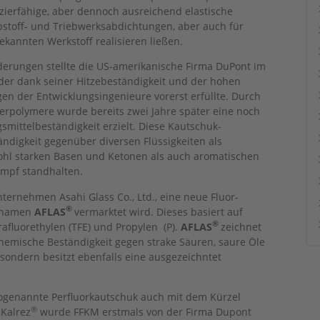
azierfähige, aber dennoch ausreichend elastische
ibstoff- und Triebwerksabdichtungen, aber auch für
ekannten Werkstoff realisieren ließen.
derungen stellte die US-amerikanische Firma DuPont im
 der dank seiner Hitzebeständigkeit und der hohen
n der Entwicklungsingenieure vorerst erfüllte. Durch
 Terpolymere wurde bereits zwei Jahre später eine noch
smittelbeständigkeit erzielt. Diese Kautschuk-
tändigkeit gegenüber diversen Flüssigkeiten als
hl starken Basen und Ketonen als auch aromatischen
ampf standhalten.
ternehmen Asahi Glass Co., Ltd., eine neue Fluor-
®
lsnamen
AFLAS
vermarktet wird. Dieses basiert auf
®
afluorethylen (TFE) und Propylen (P).
AFLAS
zeichnet
hemische Beständigkeit gegen strake Säuren, saure Öle
ondern besitzt ebenfalls eine ausgezeichntet
r sogenannte Perfluorkautschuk auch mit dem Kürzel
®
Kalrez
wurde FFKM erstmals von der Firma Dupont