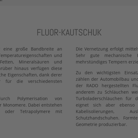
FLUOR-KAUTSCHUK
ür eine große Bandbreite an
Die Vernetzung erfolgt mitte
 Temperatureigenschaften und
Sehr gute mechanische E
Fetten, Mineralsäuren und
mehrstündiges Tempern erzie
arüber hinaus verfügen diese
Zu den wichtigsten Einsat
che Eigenschaften, dank derer
zählen der Automobilbau und 
 für die verschiedensten
der RADO hergestellten Fl
anderem zu Schläuchen weite
urch Polymerisation von
Turboladerschläuchen für di
ger Monomere. Dabei entstehen
eignet sich aber ebenso 
r- oder Tetrapolymere mit
Kabelisolierungen, 
Schutzhandschuhen. Formte
Geometrie produzierbar.