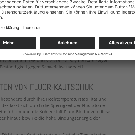
ren Fluorgehalt auf (zwischen 68 und 70
ich eine bessere chemische- und Wärmebeständigkeit,
uorierten Vinylether (FVE) und VDF. Im Vergleich zu den
 diese Polymerisate eine bessere Flexibilität bei
alt liegt bei 62 bis 68 Gewichtsprozent.
n und VDF. Der Widerstand gegen Basen ist bei diesem
uelleigenschaften insbesondere in Kohlenwasserstoffen
stomere ist ein Fluorgehalt von circa 67
Ethylen, einem FVE und VDF. Diese Polymerisate zeigen
eständigkeit gegen Schwefelwasserstoff.
TEN VON FLUOR-KAUTSCHUK
nsbesondere durch ihre Hochtemperaturstabilität und
des lässt sich durch die Sperrigkeit der Fluoratome
tte führen und die Kohlenstoff-Fluor-Bindungen dieser
über hinaus bewirkt die hohe Bindungsenergie der
 Dichte aller Kautschuk-Arten. Fast alle Typvarianten