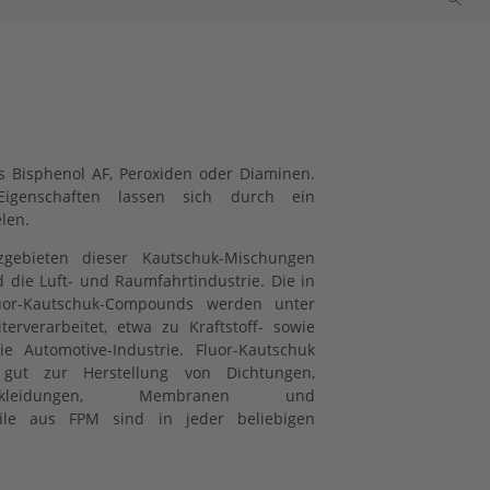
SEARCH
ls Bisphenol AF, Peroxiden oder Diaminen.
igenschaften lassen sich durch ein
len.
zgebieten dieser Kautschuk-Mischungen
die Luft- und Raumfahrtindustrie. Die in
uor-Kautschuk-Compounds werden unter
rverarbeitet, etwa zu Kraftstoff- sowie
e Automotive-Industrie. Fluor-Kautschuk
gut zur Herstellung von Dichtungen,
Auskleidungen, Membranen und
ile aus FPM sind in jeder beliebigen