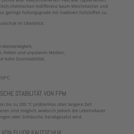
kalisch-chemischen Indifferenz kaum Weichmacher und
r geringe Füllungsgrade mit inaktiven Füllstoffen zu.
autschuk im Überblick:
rsbeständigkeit,
n, Fetten und unpolaren Medien,
d hohe Ozonstabilität,
250°C.
SCHE STABILITÄT VON FPM
n bis zu 200 °C problemlos über längere Zeit
uren sind möglich, wodurch jedoch die Lebensdauer
tungen oder Schläuche, herabgesetzt wird.
 VON FLUOR-KAUTSCHUK