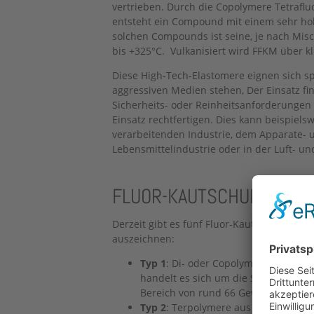
vertrieben. Durch die Copolymere Tetraflu
entsteht ein Compound mit einem sehr hoh
solchen Compounds ist seine, je nach Mis
bis +325°C. Vulkanisiert wird FFKM über 
Diese High-Tech-Elastomere eignen sich sp
aggressiven Medien stehen, Der Einsatz fi
Sicherheits- oder Reinheitsanforderungen
Einsatz rechtfertigen. Dies kann beispiel
verarbeitenden Industrie, dem Apparate- u
Lebensmittelindustrie oder in der Luft- un
FLUOR-KAUTSCHUK-KATEGO
Derzeit gibt es fünf Fluor-Kautschuk-Typen
auszeichnen:
Typ 1
: Di- oder Copolymere aus Hexaf
handelt es sich um die Standardtypen
Bereich von rund 66 Gewichtsprozen
Typ 2
: Terpolymere aus Tetrafluoret