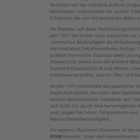
forderten von der Industrie äußerst strap
Materialien, insbesondere für sichere Tre
Schläuche, die sich mit keinem bis dahin b
Als Reaktion auf diese Hochleistungsanfor
Jahr 1957 den ersten Fluor-Kautschuk vor,
chemischen Beständigkeit die Anforderunge
die Produktion Tetrafluorethylen-haltiger
größere thermische Stabilität sowie Lösung
Polymerisate bieten eine viel breitere Bes
Standard-Fluorkautschuk und können sowo
Kohlenwasserstoffen, Säuren, Ölen und D
Im Jahr 1975 entwickelte das japanische Un
Kautschuk-Familie, die unter dem Hande
deinem alternierenden Copolymer aus Tetr
sich nicht nur durch eine hervorragende c
und Laugen bei hohen Temperaturen aus, s
Wasser/Dampfbeständigkeit.
Ein weiteres fluoriertes Elastomer ist de
FFKM
benannt. Unter dem Handelsnamen 