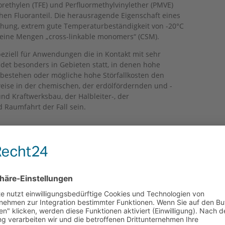
orethylen (TFE) und Perfluormethylvinylether (PMVE)
en Fluoranteil. Die herausragende Eigenschaft eines
chung, extrem gute Temperaturbeständigkeit von -20°C
kleine Mengen „cross-linkable monomers“ (CSM).
eziell für Anwendungen die in Kontakt mit sehr
ndet besonders in Gebieten statt, in denen hohe
 bestehen oder mögliche hohe Störfallkosten den
sweise in der chemischen, der erdölfördernden und -
nd Kraftwerksbau, der Halbleiter-, der
d Raumfahrt der Fall sein.
RIEN: DIESE FPM-TYPEN GIBT ES
, die sich durch unterschiedliche Charakteristika
luorpropylen (HFP) und Vinylidenfluorid (VDF). Hierbei
 des FPM. Ihr Fluorgehalt liegt üblicherweise im
t.
hylen (TFE), HFP und VDF. Diese Elastomere weisen im