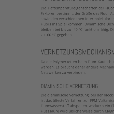
Die Tieftemperatureigenschaften der Fluo
Faktoren bestimmt: der Größe des Fluor-A
sowie den verschiedenen intermolekularen 
Fluors ins Spiel kommen. Dynamische Di
bleiben bei bis zu -40 °C funktionsfähig. D
zu -60 °C gegeben.
VERNETZUNGSMECHANISM
Da die Polymerketten beim Fluor-Kautschuk 
werden. Es braucht daher andere Mechani
Netzwerken zu verbinden.
DIAMINISCHE VERNETZUNG
Die diaminische Vernetzung, bei der blocki
ist das älteste Verfahren zur FPM-Vulkani
Fluorwasserstoff abspalten, wodurch ein Pl
Flusssäure wird üblicherweise durch Mag